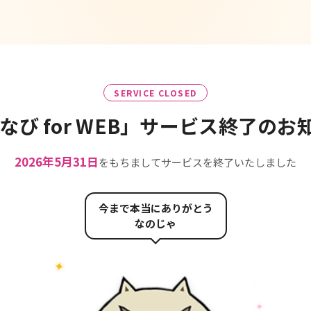
SERVICE CLOSED
なび for WEB」
サービス終了のお
2026年5月31日
をもちましてサービスを終了いたしました
今まで本当にありがとう
なのじゃ
✦
✧
✦