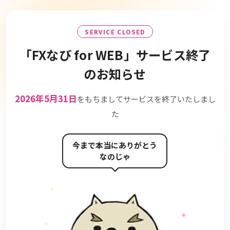
SERVICE CLOSED
「FXなび for WEB」
サービス終了
のお知らせ
2026年5月31日
をもちましてサービスを終了いたしまし
た
今まで本当にありがとう
なのじゃ
✦
✦
✦