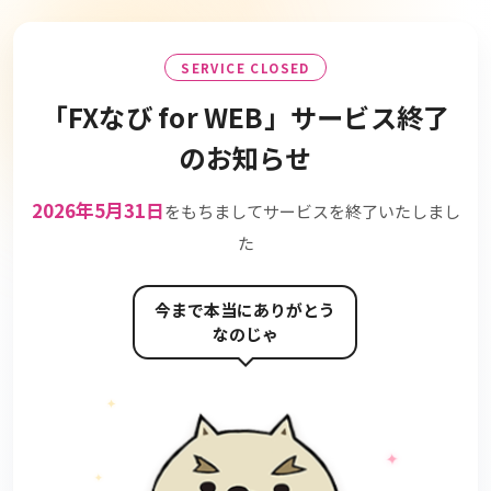
SERVICE CLOSED
「FXなび for WEB」
サービス終了
のお知らせ
2026年5月31日
をもちましてサービスを終了いたしまし
た
今まで本当にありがとう
なのじゃ
✦
✦
✦