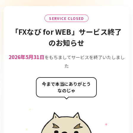
SERVICE CLOSED
「FXなび for WEB」
サービス終了
のお知らせ
2026年5月31日
をもちましてサービスを終了いたしまし
た
今まで本当にありがとう
なのじゃ
✦
✦
✦