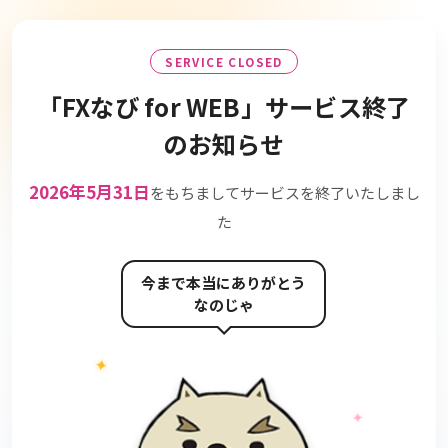
SERVICE CLOSED
「FXなび for WEB」
サービス終了
のお知らせ
2026年5月31日
をもちましてサービスを終了いたしまし
た
今まで本当にありがとう
なのじゃ
✦
✧
✦